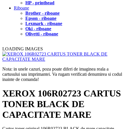
HP - printhead
Riboane
Brother - riboane
Epson - riboane
Lexmark - riboane
Oki - riboane
Olivetti - riboane
LOADING IMAGES
Nota: in unele cazuri, poza poate diferi de imaginea reala a
cartusului sau imprimantei. Va rugam verificati denumirea si codul
inainte de comanda!
XEROX 106R02723 CARTUS
TONER BLACK DE
CAPACITATE MARE
Cartus toner original 106R02723 BLACK de mare capacitate,