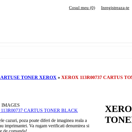
Cosul meu (0)
Inregistreaza-te
ARTUSE TONER XEROX
»
XEROX 113R00737 CARTUS T
 IMAGES
XERO
TONE
ele cazuri, poza poate diferi de imaginea reala a
sau imprimantei. Va rugam verificati denumirea si
te de comanda!