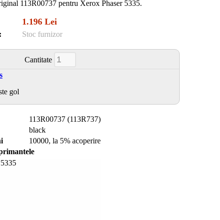
original 113R00737 pentru Xerox Phaser 5335.
1.196 Lei
:
Stoc furnizor
Cantitate
s
ste gol
113R00737 (113R737)
black
i
10000, la 5% acoperire
mprimantele
 5335