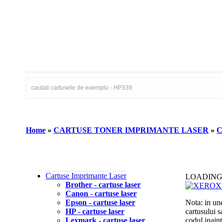
Home
»
CARTUSE TONER IMPRIMANTE LASER
»
C
Cartuse Imprimante Laser
LOADING
Brother - cartuse laser
Canon - cartuse laser
Epson - cartuse laser
Nota: in un
HP - cartuse laser
cartusului 
Lexmark - cartuse laser
codul inain