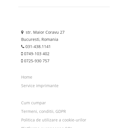
Oki MC562
Oki MC562dn
Oki MC562dnw
Oki MC562w
str. Maior Coravu 27
Bucuresti, Romania
031-438.1141
0749-103 402
0725-930 757
Home
Service imprimante
Cum cumpar
Termeni, conditii, GDPR
Politica de utilizare a cookie-urilor