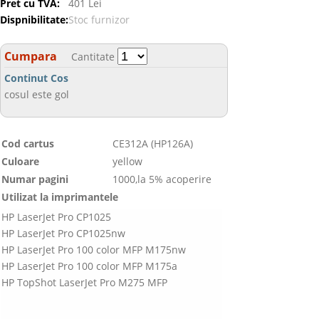
Pret cu TVA:
401 Lei
Dispnibilitate:
Stoc furnizor
Cumpara
Cantitate
Continut Cos
cosul este gol
Cod cartus
CE312A (HP126A)
Culoare
yellow
Numar pagini
1000,la 5% acoperire
Utilizat la imprimantele
HP LaserJet Pro CP1025
HP LaserJet Pro CP1025nw
HP LaserJet Pro 100 color MFP M175nw
HP LaserJet Pro 100 color MFP M175a
HP TopShot LaserJet Pro M275 MFP