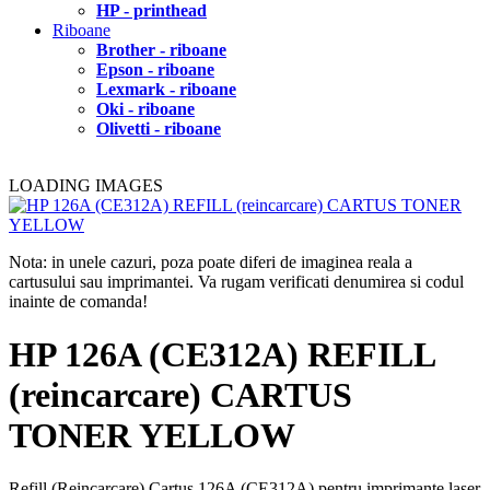
HP - printhead
Riboane
Brother - riboane
Epson - riboane
Lexmark - riboane
Oki - riboane
Olivetti - riboane
LOADING IMAGES
Nota: in unele cazuri, poza poate diferi de imaginea reala a
cartusului sau imprimantei. Va rugam verificati denumirea si codul
inainte de comanda!
HP 126A (CE312A) REFILL
(reincarcare) CARTUS
TONER YELLOW
Refill (Reincarcare) Cartus 126A (CE312A) pentru imprimante laser