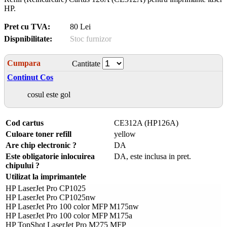
HP.
Pret cu TVA:
80 Lei
Dispnibilitate:
Stoc furnizor
Cumpara
Cantitate
Continut Cos
cosul este gol
Cod cartus
CE312A (HP126A)
Culoare toner refill
yellow
Are chip electronic ?
DA
Este obligatorie inlocuirea
DA, este inclusa in pret.
chipului ?
Utilizat la imprimantele
HP LaserJet Pro CP1025
HP LaserJet Pro CP1025nw
HP LaserJet Pro 100 color MFP M175nw
HP LaserJet Pro 100 color MFP M175a
HP TopShot LaserJet Pro M275 MFP