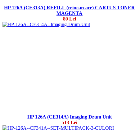
HP 126A (CE313A) REFILL (reincarcare) CARTUS TONER
MAGENTA
80 Lei
HP 126A (CE314A) Imaging Drum Unit
513 Lei