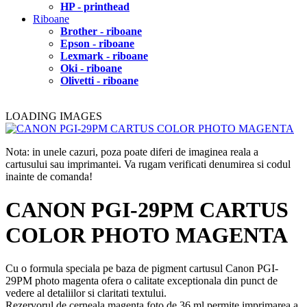
HP - printhead
Riboane
Brother - riboane
Epson - riboane
Lexmark - riboane
Oki - riboane
Olivetti - riboane
LOADING IMAGES
Nota: in unele cazuri, poza poate diferi de imaginea reala a
cartusului sau imprimantei. Va rugam verificati denumirea si codul
inainte de comanda!
CANON PGI-29PM CARTUS
COLOR PHOTO MAGENTA
Cu o formula speciala pe baza de pigment cartusul Canon PGI-
29PM photo magenta ofera o calitate exceptionala din punct de
vedere al detaliilor si claritati textului.
Rezervorul de cerneala magenta foto de 36 ml permite imprimarea a