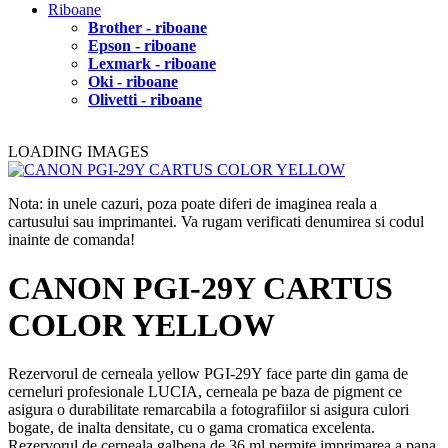
Riboane
Brother - riboane
Epson - riboane
Lexmark - riboane
Oki - riboane
Olivetti - riboane
LOADING IMAGES
Nota: in unele cazuri, poza poate diferi de imaginea reala a
cartusului sau imprimantei. Va rugam verificati denumirea si codul
inainte de comanda!
CANON PGI-29Y CARTUS
COLOR YELLOW
Rezervorul de cerneala yellow PGI-29Y face parte din gama de
cerneluri profesionale LUCIA, cerneala pe baza de pigment ce
asigura o durabilitate remarcabila a fotografiilor si asigura culori
bogate, de inalta densitate, cu o gama cromatica excelenta.
Rezervorul de cerneala galbena de 36 ml permite imprimarea a pana