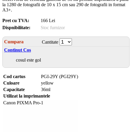
la 1280 de fotografii de 10 x 15 cm sau 290 de fotografii in format
A3+.
Pret cu TVA:
166 Lei
Dispnibilitate:
Stoc furnizor
Cumpara
Cantitate
Continut Cos
cosul este gol
Cod cartus
PGI-29Y (PGI29Y)
Culoare
yellow
Capacitate
36ml
Utilizat la imprimantele
Canon PIXMA Pro-1