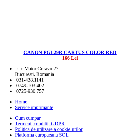
CANON PGI-29R CARTUS COLOR RED
166 Lei
str. Maior Coravu 27
Bucuresti, Romania
031-438.1141
0749-103 402
0725-930 757
Home
Service imprimante
Cum cumpar
Termeni, conditii, GDPR
Politica de utilizare a cookie-urilor
Platforma europaeana SOL