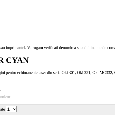
i sau imprimantei. Va rugam verificati denumirea si codul inainte de co
ER CYAN
gini pentru echimanente laser din seria Oki 301, Oki 321, Oki MC332
i
urnizor
tate