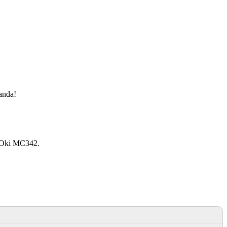
manda!
, Oki MC342.