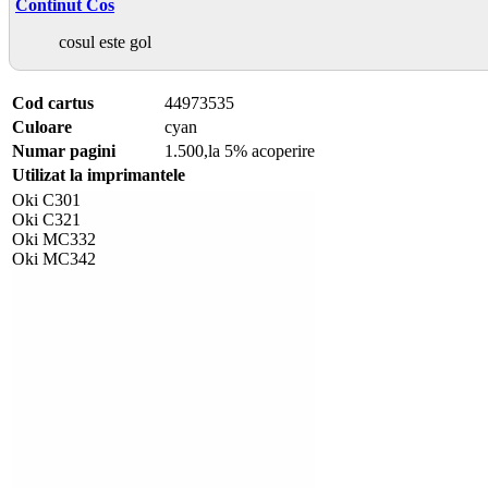
Continut Cos
cosul este gol
Cod cartus
44973535
Culoare
cyan
Numar pagini
1.500,la 5% acoperire
Utilizat la imprimantele
Oki C301
Oki C321
Oki MC332
Oki MC342