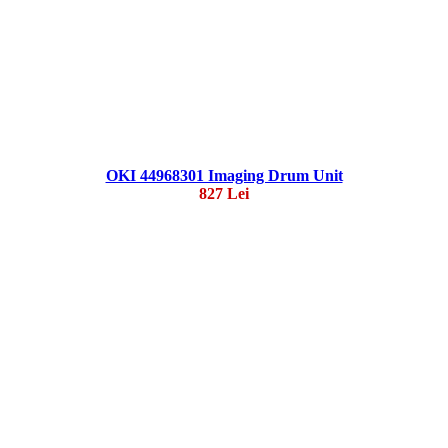
OKI 44968301 Imaging Drum Unit
827 Lei