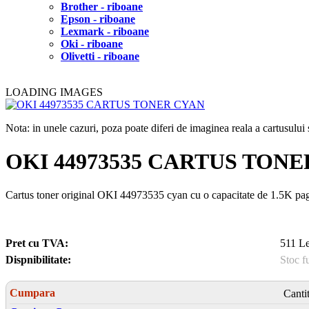
Brother - riboane
Epson - riboane
Lexmark - riboane
Oki - riboane
Olivetti - riboane
LOADING IMAGES
Nota: in unele cazuri, poza poate diferi de imaginea reala a cartusulu
OKI 44973535 CARTUS TON
Cartus toner original OKI 44973535 cyan cu o capacitate de 1.5K pa
Pret cu TVA:
511 Le
Dispnibilitate:
Stoc f
Cumpara
Canti