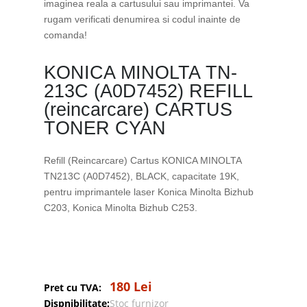
imaginea reala a cartusului sau imprimantei. Va
rugam verificati denumirea si codul inainte de
comanda!
KONICA MINOLTA TN-
213C (A0D7452) REFILL
(reincarcare) CARTUS
TONER CYAN
Refill (Reincarcare) Cartus KONICA MINOLTA
TN213C (A0D7452), BLACK, capacitate 19K,
pentru imprimantele laser Konica Minolta Bizhub
C203, Konica Minolta Bizhub C253.
180 Lei
Pret cu TVA:
Dispnibilitate:
Stoc furnizor