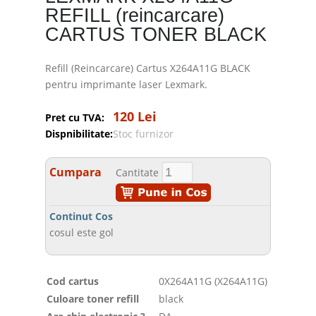
REFILL (reincarcare)
CARTUS TONER BLACK
Refill (Reincarcare) Cartus X264A11G BLACK
pentru imprimante laser Lexmark.
120 Lei
Pret cu TVA:
Dispnibilitate:
Stoc furnizor
Cumpara
Cantitate
Continut Cos
cosul este gol
Cod cartus
0X264A11G (X264A11G)
Culoare toner refill
black