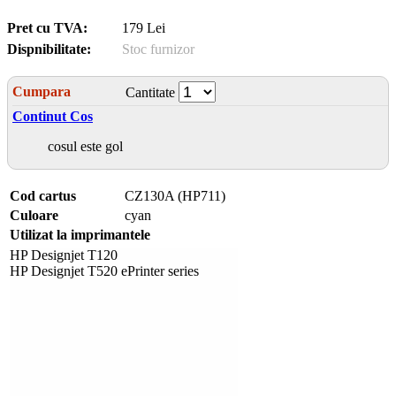
Pret cu TVA:
179 Lei
Dispnibilitate:
Stoc furnizor
Cumpara
Cantitate
Continut Cos
cosul este gol
Cod cartus
CZ130A (HP711)
Culoare
cyan
Utilizat la imprimantele
HP Designjet T120
HP Designjet T520 ePrinter series