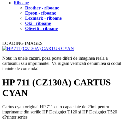
Riboane
Brother - riboane
Epson - riboane
Lexmark - riboane
Oki - riboane
Olivetti - riboane
LOADING IMAGES
Nota: in unele cazuri, poza poate diferi de imaginea reala a
cartusului sau imprimantei. Va rugam verificati denumirea si codul
inainte de comanda!
HP 711 (CZ130A) CARTUS
CYAN
Cartus cyan original HP 711 cu o capacitate de 29ml pentru
imprimante din seriile HP Designjet T120 şi HP Designjet T520
ePrinter series