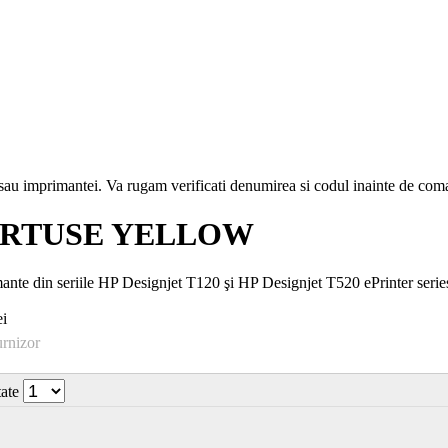
i sau imprimantei. Va rugam verificati denumirea si codul inainte de co
 CARTUSE YELLOW
mante din seriile HP Designjet T120 şi HP Designjet T520 ePrinter serie
i
urnizor
tate