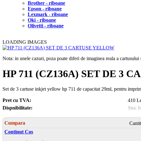
Brother - riboane
Epson - riboane
Lexmark - riboane
Oki - riboane
Olivetti - riboane
LOADING IMAGES
Nota: in unele cazuri, poza poate diferi de imaginea reala a cartusulu
HP 711 (CZ136A) SET DE 3
Set de 3 cartuse inkjet yellow hp 711 de capacitat 29ml, pentru impri
Pret cu TVA:
410 Le
Dispnibilitate:
Stoc f
Cumpara
Canti
Continut Cos