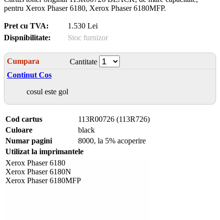
pentru Xerox Phaser 6180, Xerox Phaser 6180MFP.
Pret cu TVA:
1.530 Lei
Dispnibilitate:
Stoc furnizor
Cumpara
Cantitate
Continut Cos
cosul este gol
Cod cartus
113R00726 (113R726)
Culoare
black
Numar pagini
8000, la 5% acoperire
Utilizat la imprimantele
Xerox Phaser 6180
Xerox Phaser 6180N
Xerox Phaser 6180MFP