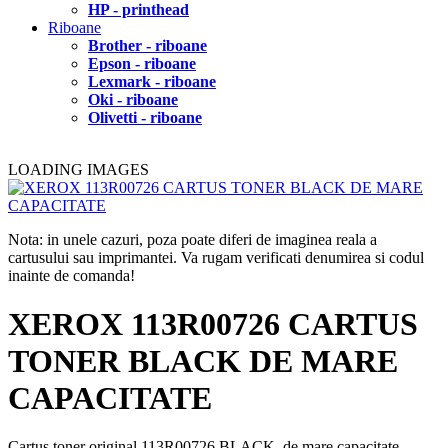
HP - printhead
Riboane
Brother - riboane
Epson - riboane
Lexmark - riboane
Oki - riboane
Olivetti - riboane
LOADING IMAGES
Nota: in unele cazuri, poza poate diferi de imaginea reala a
cartusului sau imprimantei. Va rugam verificati denumirea si codul
inainte de comanda!
XEROX 113R00726 CARTUS
TONER BLACK DE MARE
CAPACITATE
Cartus toner original 113R00726 BLACK, de mare capacitate,