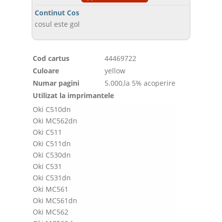
Continut Cos
cosul este gol
Cod cartus
44469722
Culoare
yellow
Numar pagini
5.000,la 5% acoperire
Utilizat la imprimantele
Oki C510dn
Oki MC562dn
Oki C511
Oki C511dn
Oki C530dn
Oki C531
Oki C531dn
Oki MC561
Oki MC561dn
Oki MC562