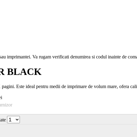
i sau imprimantei. Va rugam verificati denumirea si codul inainte de co
ER BLACK
ini. Este ideal pentru medii de imprimare de volum mare, ofera calita
i
urnizor
tate