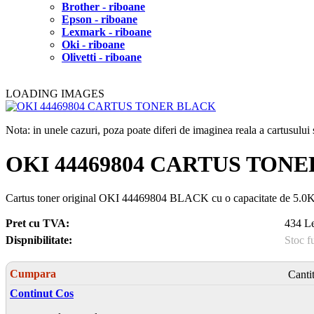
Brother - riboane
Epson - riboane
Lexmark - riboane
Oki - riboane
Olivetti - riboane
LOADING IMAGES
Nota: in unele cazuri, poza poate diferi de imaginea reala a cartusulu
OKI 44469804 CARTUS TON
Cartus toner original OKI 44469804 BLACK cu o capacitate de 5.0K pag
Pret cu TVA:
434 Le
Dispnibilitate:
Stoc f
Cumpara
Canti
Continut Cos