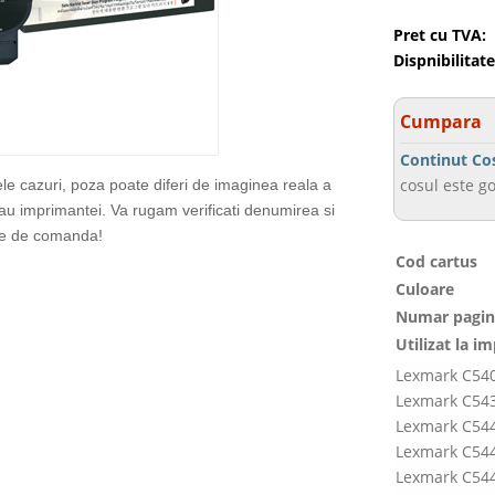
Pret cu TVA:
Dispnibilitate
Cumpara
Continut Co
cosul este go
ele cazuri, poza poate diferi de imaginea reala a
sau imprimantei. Va rugam verificati denumirea si
te de comanda!
Cod cartus
Culoare
Numar pagin
Utilizat la i
Lexmark C54
Lexmark C54
Lexmark C54
Lexmark C54
Lexmark C54