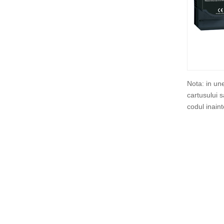
Nota: in un
cartusului 
codul inain