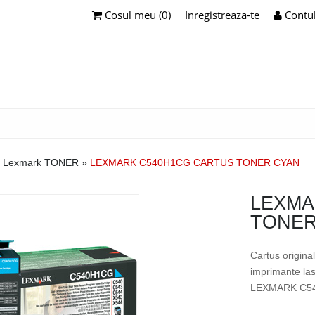
Cosul meu (0)
Inregistreaza-te
Contu
 Lexmark TONER
»
LEXMARK C540H1CG CARTUS TONER CYAN
LEXMA
TONER
Cartus origina
imprimante la
LEXMARK C54