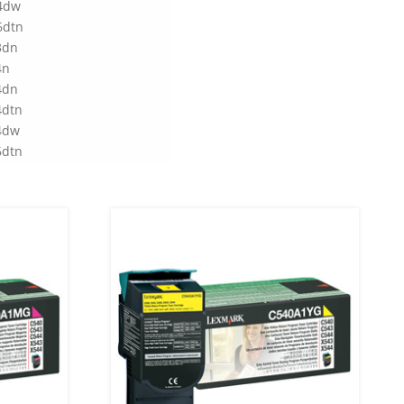
4dw
6dtn
3dn
4n
4dn
4dtn
4dw
6dtn