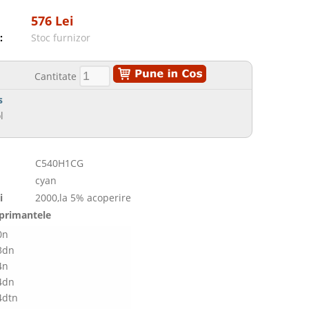
576 Lei
:
Stoc furnizor
Cantitate
s
l
C540H1CG
cyan
i
2000,la 5% acoperire
mprimantele
0n
3dn
4n
4dn
4dtn