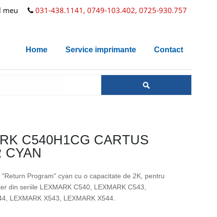
l meu
031-438.1141, 0749-103.402, 0725-930.757
Home
Service imprimante
Contact
RK C540H1CG CARTUS
 CYAN
l "Return Program" cyan cu o capacitate de 2K, pentru
ser din seriile LEXMARK C540, LEXMARK C543,
4, LEXMARK X543, LEXMARK X544.