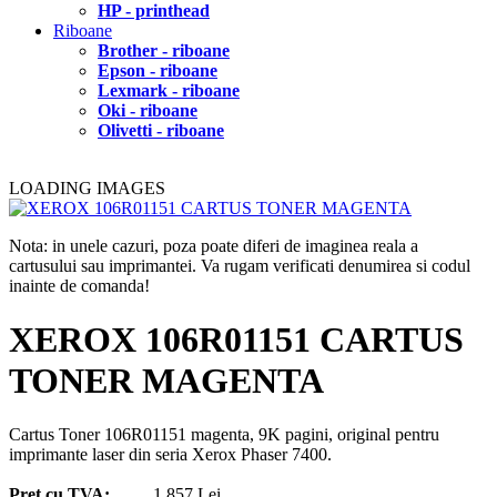
HP - printhead
Riboane
Brother - riboane
Epson - riboane
Lexmark - riboane
Oki - riboane
Olivetti - riboane
LOADING IMAGES
Nota: in unele cazuri, poza poate diferi de imaginea reala a
cartusului sau imprimantei. Va rugam verificati denumirea si codul
inainte de comanda!
XEROX 106R01151 CARTUS
TONER MAGENTA
Cartus Toner 106R01151 magenta, 9K pagini, original pentru
imprimante laser din seria Xerox Phaser 7400.
Pret cu TVA:
1.857 Lei