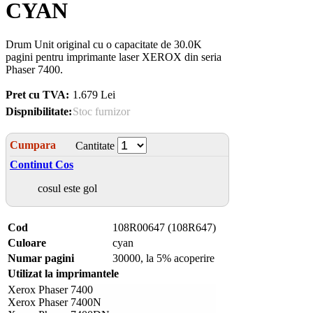
CYAN
Drum Unit original cu o capacitate de 30.0K
pagini pentru imprimante laser XEROX din seria
Phaser 7400.
Pret cu TVA:
1.679 Lei
Dispnibilitate:
Stoc furnizor
Cumpara
Cantitate
Continut Cos
cosul este gol
Cod
108R00647 (108R647)
Culoare
cyan
Numar pagini
30000, la 5% acoperire
Utilizat la imprimantele
Xerox Phaser 7400
Xerox Phaser 7400N