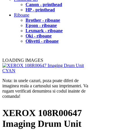
Canon - printhead
HP - printhead
Riboane
Brother - riboane
Epson - riboane
Lexmark - riboane
Oki - riboane
Olivetti - riboane
LOADING IMAGES
Nota: in unele cazuri, poza poate diferi de
imaginea reala a cartusului sau imprimantei. Va
rugam verificati denumirea si codul inainte de
comanda!
XEROX 108R00647
Imaging Drum Unit